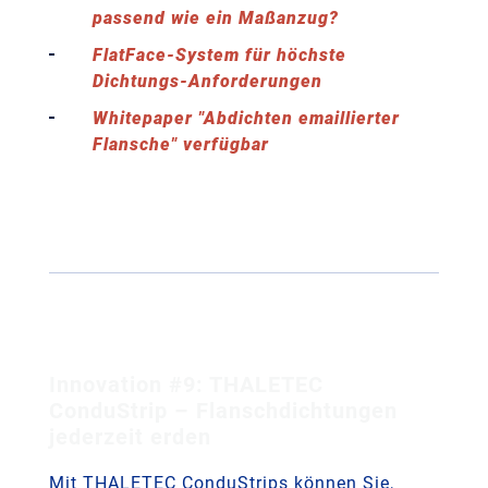
passend wie ein Maßanzug?
FlatFace-System für höchste
Dichtungs-Anforderungen
Whitepaper "Abdichten emaillierter
Flansche" verfügbar
Innovation #9: THALETEC
ConduStrip – Flanschdichtungen
jederzeit erden
Mit THALETEC ConduStrips können Sie,