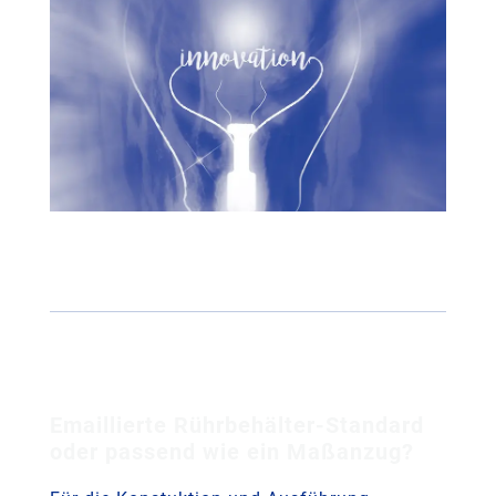
Emaillierte Rührbehälter‑Standard
oder passend wie ein Maßanzug?