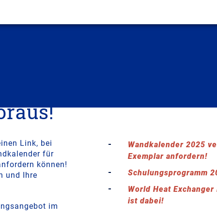
oraus!
inen Link, bei
Wandkalender 2025 ver
ndkalender für
Exemplar anfordern!
nfordern können!
Schulungsprogramm 20
h und Ihre
World Heat Exchanger
ist dabei!
ungsangebot im