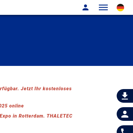
fügbar. Jetzt Ihr kostenloses
25 online
 Expo in Rotterdam. THALETEC