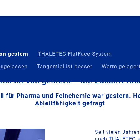
on gestern
THALETEC FlatFace-System
zugelassen
Tangential ist besser
Warm gelager
ss ist von gestern – die Zukunft find
l für Pharma und Feinchemie war gestern. Heu
Ableitfähigkeit gefragt
Seit vielen Jahren
auch THALETEC, ei