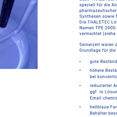
speziell für die A
pharmazeutischer
Synthesen sowie f
Die THALETEC Lös
Namen TPE 2000
vermarktet (siehe
Seinerzeit waren 
Grundlage für die
gute Beständ
höhere Bestä
bei konventi
reduzierter A
ggf. in Lösu
Email chemis
hellblaue Fa
Behälter bes