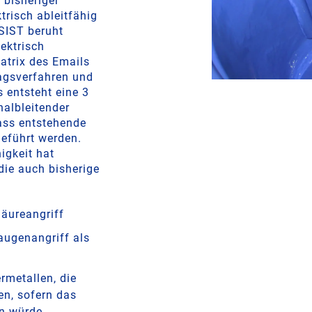
 bisheriger
trisch ableitfähig
SIST beruht
ektrisch
atrix des Emails
ragsverfahren und
 entsteht eine 3
halbleitender
dass entstehende
geführt werden.
igkeit hat
ie auch bisherige
Säureangriff
augenangriff als
rmetallen, die
en, sofern das
en würde