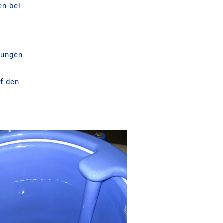
en bei
gungen
uf den