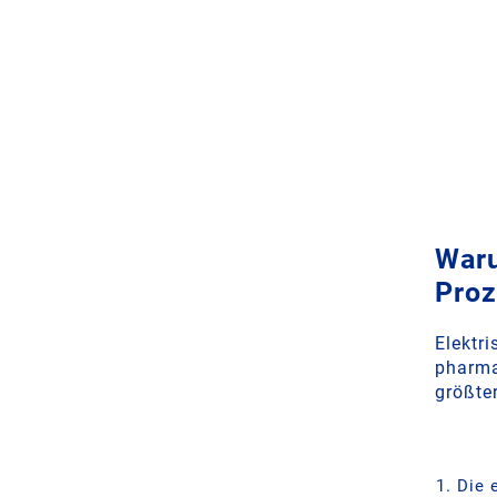
Waru
Proz
Elektri
pharma
größte
Die 