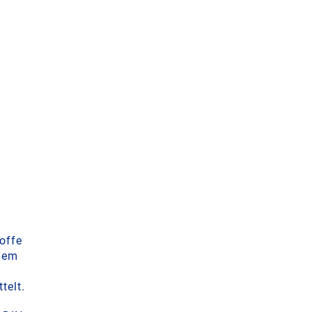
offe
 dem
telt.