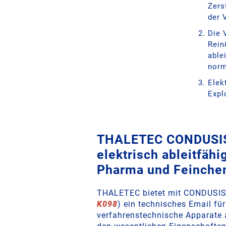
Zers
der 
Die 
Rein
able
norm
Elek
Expl
THALETEC CONDUSIS
elektrisch ableitfähi
Pharma und Feinche
THALETEC bietet mit CONDUSIST
K098
) ein technisches Email für
verfahrenstechnische Apparate 