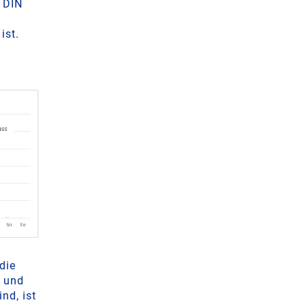
 DIN
s
ist.
die
m und
nd, ist