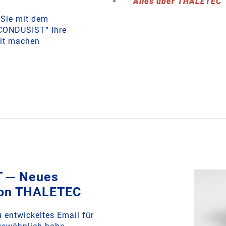
Alles über THALETEC
 Sie mit dem
„CONDUSIST“ Ihre
fit machen
 ─ Neues
von THALETEC
entwickeltes Email für