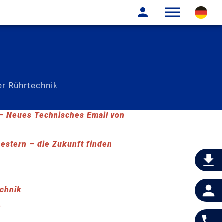
r Rührtechnik
 Neues Technisches Email von
gestern – die Zukunft finden
echnik
n