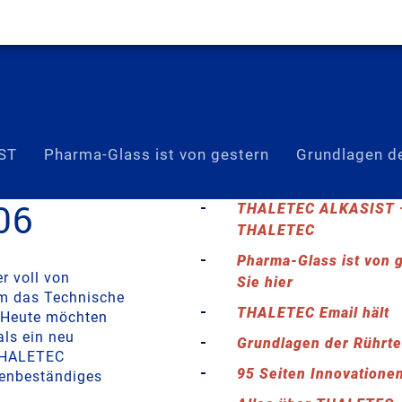
ST
Pharma-Glass ist von gestern
Grundlagen de
06
THALETEC ALKASIST –
THALETEC
Pharma-Glass ist von 
er voll von
Sie hier
um das Technische
THALETEC Email hält
. Heute möchten
ls ein neu
Grundlagen der Rührt
 THALETEC
95 Seiten Innovatione
enbeständiges