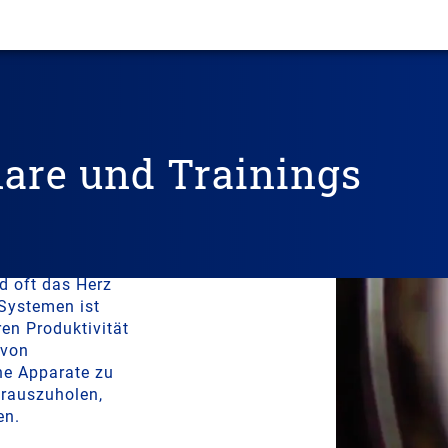
are und Trainings
on by
d oft das Herz
 Systemen ist
ren Produktivität
 von
he Apparate zu
erauszuholen,
en.