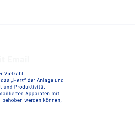
it Email
er Vielzahl
 das „Herz“ der Anlage und
t und Produktivität
aillierten Apparaten mit
en behoben werden können,