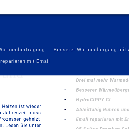
 Wärmeübertragung
Besserer Wärmeübergang mit 
 reparieren mit Email
 und
Verpassen Sie keine I
Drei mal mehr Wärmed
Besserer Wärmeüberga
HydroCIPPY GL
 Heizen ist wieder
Ableitfähig Rühren un
er Jahreszeit muss
Prozessen geheizt
Email reparieren mit E
n. Lesen Sie unter