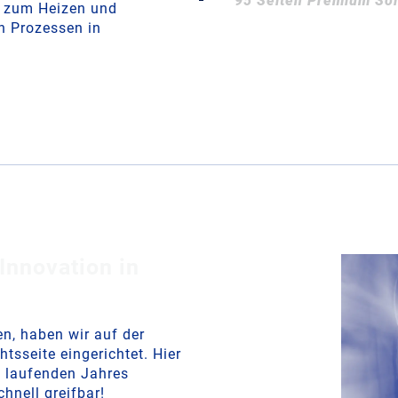
95 Seiten Premium Sol
n zum Heizen und
n Prozessen in
Innovation in
n, haben wir auf der
sseite eingerichtet. Hier
s laufenden Jahres
hnell greifbar!