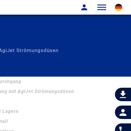
AgiJet Strömungsdüsen
nnovation in Technischem Email!
urchgang
ng mit AgiJet Strömungsdüsen
d Lagern
mail