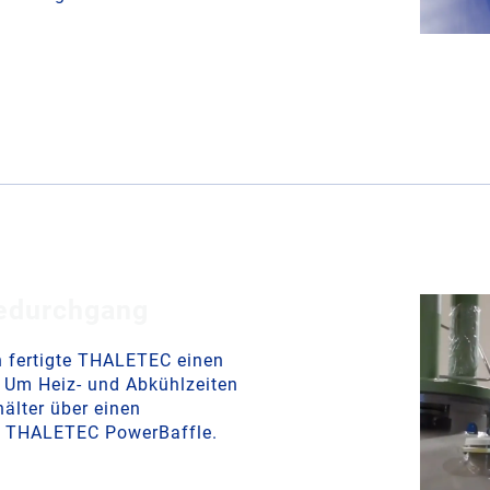
edurchgang
h fertigte THALETEC einen
. Um Heiz‑ und Abkühlzeiten
hälter über einen
as THALETEC PowerBaffle.