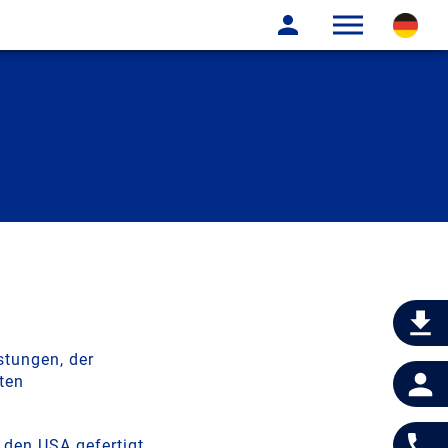
stungen, der
ten
 den USA gefertigt.