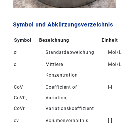
Symbol und Abkürzungsverzeichnis
Symbol
Bezeichnung
Einheit
σ
Standardabweichung
Mol/L
c¯
Mittlere
Mol/L
Konzentration
CoV ,
Coefficient of
[-]
CoV0,
Variation,
CoVr
Variationskoeffizient
cv
Volumenverhältnis
[-]