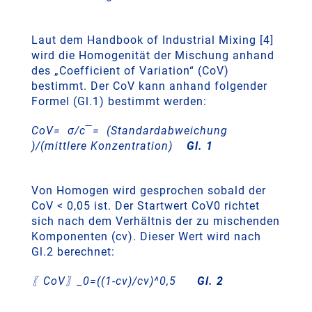
Laut dem Handbook of Industrial Mixing [4]
wird die Homogenität der Mischung anhand
des „Coefficient of Variation“ (CoV)
bestimmt. Der CoV kann anhand folgender
Formel (Gl.1) bestimmt werden:
CoV= σ/c ̅ = (Standardabweichung
)/(mittlere Konzentration)
Gl. 1
Von Homogen wird gesprochen sobald der
CoV < 0,05 ist. Der Startwert CoV0 richtet
sich nach dem Verhältnis der zu mischenden
Komponenten (cv). Dieser Wert wird nach
Gl.2 berechnet:
〖CoV〗_0=((1-cv)/cv)^0,5
Gl. 2