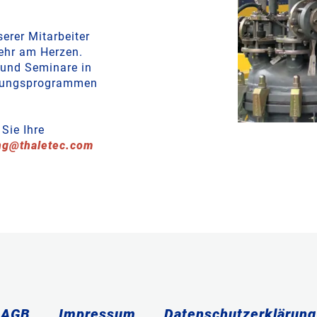
erer Mitarbeiter
ehr am Herzen.
 und Seminare in
klungsprogrammen
Sie Ihre
ng
@
thaletec
.
com
AGB
Impressum
Datenschutzerklärung