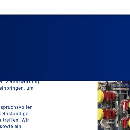
ten Verantwortung
einbringen, um
nspruchsvollen
selbständige
 treffen. Wir
 sowie ein