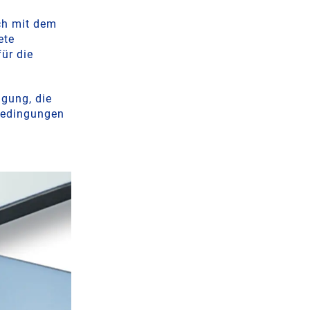
ach mit dem
ete
ür die
ügung, die
sbedingungen