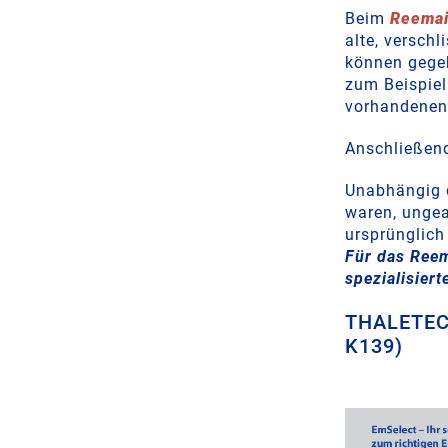
Beim
Reemai
alte, versch
können gegeb
zum Beispiel
vorhandenen 
Anschließend
Unabhängig d
waren, ungea
ursprünglich
Für das Reem
spezialisier
THALETEC 
K139)