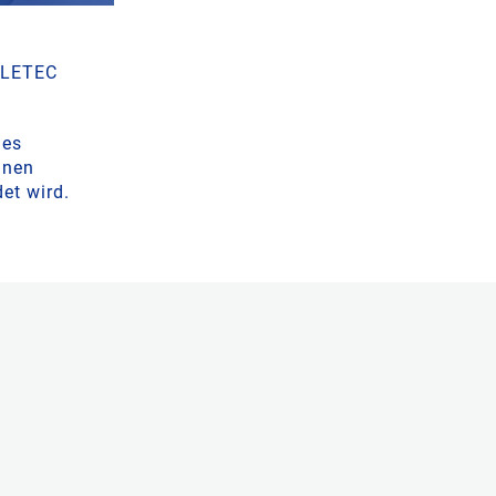
HALETEC
nes
inen
et wird.