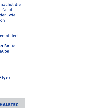
unächst die
ließend
den, wie
von
mailliert.
as Bauteil
auteil
Flyer