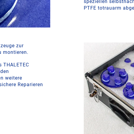
speziellen selbstna
PTFE totrauarm abge
kzeuge zur
u montieren.
des THALETEC
 den
n weitere
sichere Reparieren