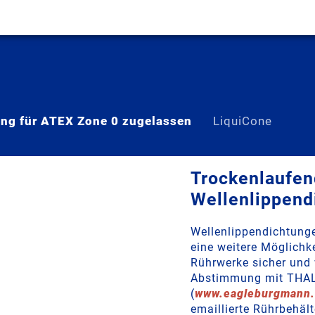
ung für ATEX Zone 0 zugelassen
LiquiCone
Trockenlaufe
Wellenlippend
Wellenlippendichtunge
eine weitere Möglichke
Rührwerke sicher und 
Abstimmung mit THA
(
www.eagleburgmann
emaillierte Rührbehält