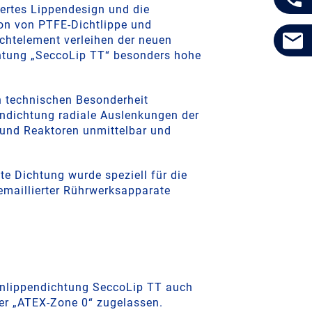
iertes Lippendesign und die
on von PTFE-Dichtlippe und
ichtelement verleihen der neuen
htung „SeccoLip TT“ besonders hohe
en technischen Besonderheit
ndichtung radiale Auslenkungen der
 und Reaktoren unmittelbar und
e Dichtung wurde speziell für die
maillierter Rührwerksapparate
lenlippendichtung SeccoLip TT auch
er „ATEX-Zone 0“ zugelassen.