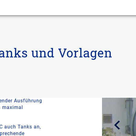
tanks und Vorlagen
n durch ihre
gungen zur
üte.
gender Ausführung
s maximal
C auch Tanks an,
tprechende