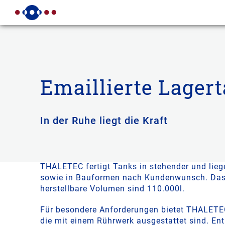
Emaillierte Lager
In der Ruhe liegt die Kraft
Emaillierte Lagerbehälter von THALETEC biete
chemisch inerte Emaillierung optimale Bedin
Lagerung ihrer Produkte in gleichbleibender G
THALETEC fertigt Tanks in stehender und lie
sowie in Bauformen nach Kundenwunsch. Da
herstellbare Volumen sind 110.000l.
Für besondere Anforderungen bietet THALETE
die mit einem Rührwerk ausgestattet sind. En