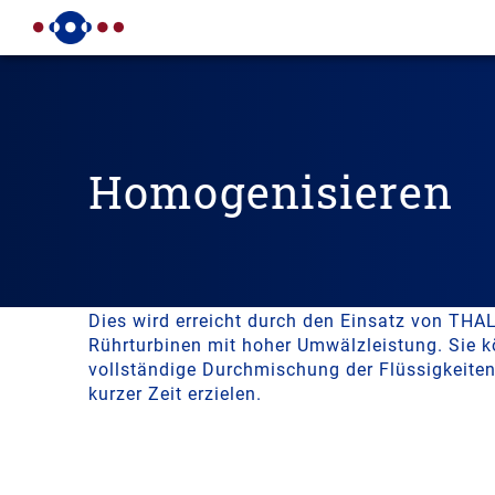
Homogenisieren
Homogenisieren ist das Vermischen ineinande
flüssiger Komponenten mit dem Ziel, einen Ko
Temperaturausgleich herzustellen.
Dies wird erreicht durch den Einsatz von THA
Rührturbinen mit hoher Umwälzleistung. Sie 
vollständige Durchmischung der Flüssigkeiten
kurzer Zeit erzielen.