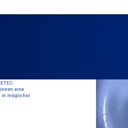
r mischbarer
nzentrations- und
LETEC-
können eine
 in möglichst