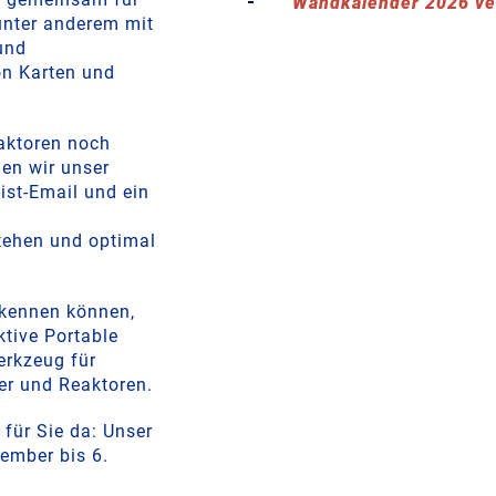
Wandkalender 2026 ve
unter anderem mit
und
on Karten und
eaktoren noch
len wir unser
st-Email und ein
tehen und optimal
rkennen können,
ktive Portable
erkzeug für
ter und Reaktoren.
 für Sie da: Unser
ember bis 6.