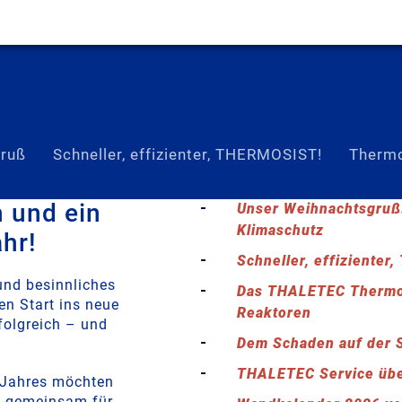
gruß
Schneller, effizienter, THERMOSIST!
Thermo
 und ein
Unser Weihnachtsgruß
Klimaschutz
hr!
Schneller, effiziente
und besinnliches
Das THALETEC Thermop
en Start ins neue
Reaktoren
folgreich – und
Dem Schaden auf der 
THALETEC Service übe
s Jahres möchten
C gemeinsam für