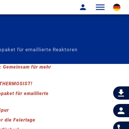
paket für emaillierte Reaktoren
: Gemeinsam für mehr
r, THERMOSIST!
aket für emaillierte
Spur
r die Feiertage