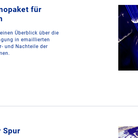
opaket für
n
einen Überblick über die
gung in emaillierten
r- und Nachteile der
men.
 Spur