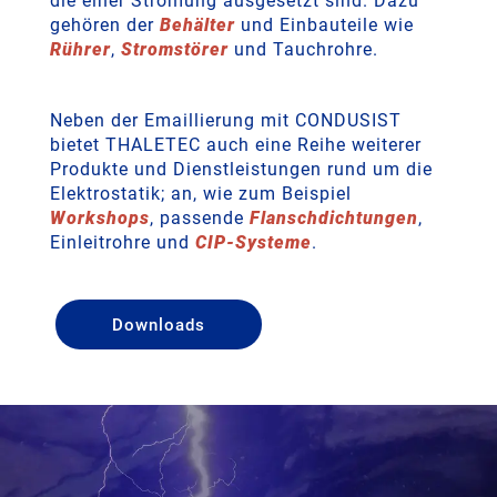
die einer Strömung ausgesetzt sind. Dazu
gehören der
Behälter
und Einbauteile wie
Rührer
,
Stromstörer
und Tauchrohre.
Neben der Emaillierung mit CONDUSIST
bietet THALETEC auch eine Reihe weiterer
Produkte und Dienstleistungen rund um die
Elektrostatik; an, wie zum Beispiel
Workshops
, passende
Flanschdichtungen
,
Einleitrohre und
CIP-Systeme
.
Downloads